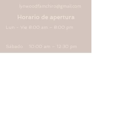
lynwoodfamchiro@gmail.com
Horario de apertura
Lun - Vie
8:00 am – 8:00 pm
Sábado
10:00 am – 12:30 pm
​domingo
cerrado
First Name
Last Name