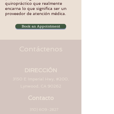
quiropráctico que realmente
encarna lo que significa ser un
proveedor de atención médica.
Book an Appointment
Contáctenos
DIRECCIÓN
3150 E Imperial Hwy, #200,
Lynwood, CA 90262
Contacto
310) 609-2827